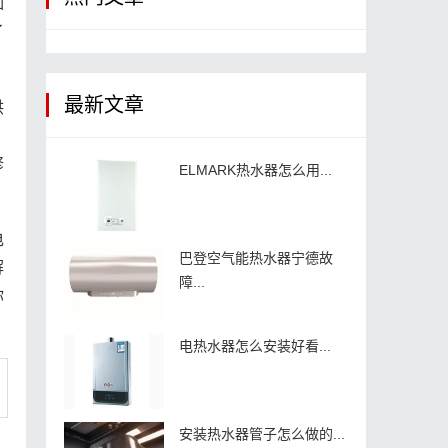
如
了
最新文章
供
修
ELMARK热水器怎么用...
电
巴登空气能热水器宁德故
解
障...
你
电热水器怎么安装好看...
安装热水器管子怎么做的...