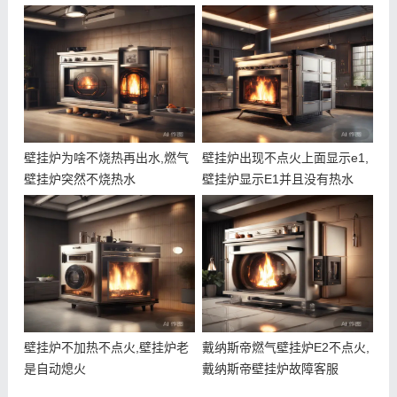
壁挂炉为啥不烧热再出水,燃气
壁挂炉出现不点火上面显示e1,
壁挂炉突然不烧热水
壁挂炉显示E1并且没有热水
壁挂炉不加热不点火,壁挂炉老
戴纳斯帝燃气壁挂炉E2不点火,
是自动熄火
戴纳斯帝壁挂炉故障客服