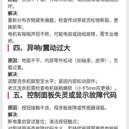
坏。
解决
：
重新分布衣物避免偏载；检查传动带是否松弛断裂，更
换新带；
电机有嗡嗡声但不转，可能电容或绕组故障，需专业维
修。
四、异响/震动过大
原因
：地面不平、内部零件松动（如轴承、皮带）、负
载过重。
解决
：
调整洗衣机脚垫至水平；紧固内部松动部件；
老式洗衣机需检查电机碳刷磨损（小于5mm应更换）。
五、控制面板失灵或显示故障代码
原因
：按钮接触不良、程序板故障或传感器误报。
解决
：
断电重启尝试复位；清洁按钮触点；
对照说明书查故障代码含义，若持续报错需更换电脑板