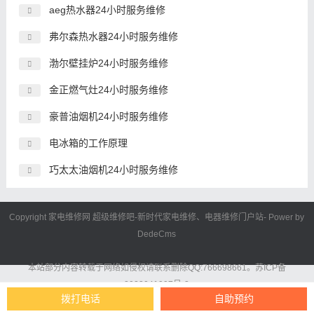
aeg热水器24小时服务维修
弗尔森热水器24小时服务维修
渤尔壁挂炉24小时服务维修
金正燃气灶24小时服务维修
豪普油烟机24小时服务维修
电冰箱的工作原理
巧太太油烟机24小时服务维修
Copyright 家电维修网
超级维修吧
-新时代
家电维修
、电器维修门户站- Power by
DedeCms
本站部分内容转载于网络如侵权请联系删除QQ:766698661。
苏ICP备
2023041997号-3
拨打电话
自助预约
特别说明：本站所有400电话均属于第三方维修电话，非品牌官方/官方授权维修