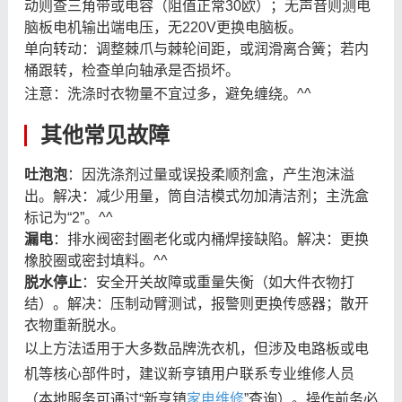
动则查三角带或电容（阻值正常30欧）；无声音则测电
脑板电机输出端电压，无220V更换电脑板。
单向转动：调整棘爪与棘轮间距，或润滑离合簧；若内
桶跟转，检查单向轴承是否损坏。
注意：洗涤时衣物量不宜过多，避免缠绕。^^
其他常见故障
吐泡泡
：因洗涤剂过量或误投柔顺剂盒，产生泡沫溢
出。解决：减少用量，筒自洁模式勿加清洁剂；主洗盒
标记为“2”。^^
漏电
：排水阀密封圈老化或内桶焊接缺陷。解决：更换
橡胶圈或密封填料。^^
脱水停止
：安全开关故障或重量失衡（如大件衣物打
结）。解决：压制动臂测试，报警则更换传感器；散开
衣物重新脱水。
以上方法适用于大多数品牌洗衣机，但涉及电路板或电
机等核心部件时，建议新亨镇用户联系专业维修人员
（本地服务可通过“新亨镇
家电维修
”查询）。操作前务必