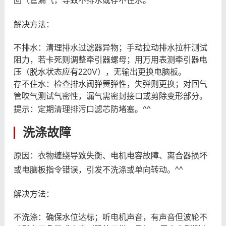
回气管漏气，导致不排水或存不住水。^^
解决方法：
不排水：清理排水过滤器异物；手动拉动排水拉杆测试
阻力，若卡死则调整牵引器螺母；用万用表测牵引器电
压（脱水状态应有220V），无输出更换电脑板。
存不住水：检查排水阀弹簧弹性，失弹则更换；对回气
管吹气测试气密性，漏气需密封接口或剪除变形部分。
提示：定期清理排污口滤芯防堵塞。^^
洗涤故障
原因：衣物缠绕导致失衡、电机电容故障、离合器损坏
或电脑板指令错误，引发不洗涤或单向转动。^^
解决方法：
不洗涤：确保水位达标；听电机声音，有声音但波轮不