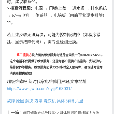
时，建议联系^^。
>
排查流程图
：电源 → 门锁/上盖 → 进水阀 → 排水系统
→ 皮带/电容 → 传感器 → 电脑板（由简至繁逐步排除）
^^。
若上述步骤无法解决，可能为控制板故障（如程序错
乱、显示故障代码），需专业检测更换。
第三提供方
洗衣机的维修服务电话是全国统一的400-9977-658 。
这个电话不仅提供了维修服务，还能为客户提供产品咨询、安装预约、
维修保养等服务。维修服务团队7X24小时全天候待命，确保随时能为
消费者提供帮助!
超级维修吧-新时代家电维修门户站,文章地址
https://www.cjwlb.com/xiyiji/163031/
故障
原因
解决
方法
洗衣机
具体
详细
六里
上一篇：
闸口修洗衣机故障多少,具体原因和详细解决方法