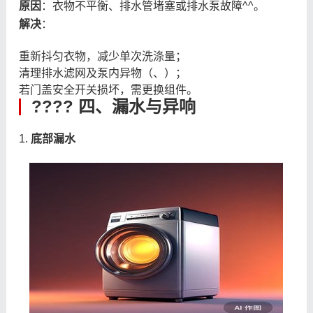
原因
：衣物不平衡、排水管堵塞或排水泵故障^^。
解决
：
重新抖匀衣物，减少单次洗涤量；
清理排水滤网及泵内异物（、）；
若门盖安全开关损坏，需更换组件。
???? 四、漏水与异响
1.
底部漏水