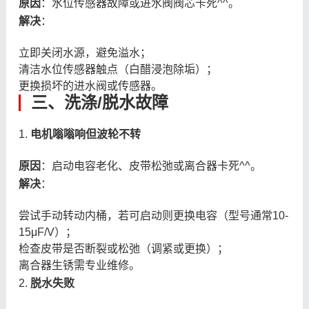
原因
：水位传感器故障或进水阀阀芯卡死^^。
解决
：
立即关闭水源，避免溢水；
清洁水位传感器触点（白醋浸泡除垢）；
更换损坏的进水阀或传感器。
三、洗涤/脱水故障
1.
电机嗡嗡响但波轮不转
原因
：启动电容老化、皮带松弛或离合器卡死^^。
解决
：
尝试手动转动内桶，若可启动则更换电容（型号通常10-
15μF/V）；
检查皮带是否断裂或松弛（调紧或更换）；
离合器生锈需专业维修。
2.
脱水失败