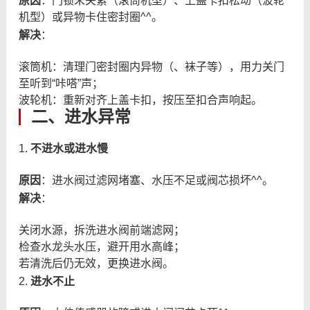
原因
：门锁未关紧（滚筒机型）、上盖卡扣松动（波轮
机型）或异物卡住密封圈^^。
解决
：
滚筒机：清理门密封圈内异物（、袜子等），用力关门
至听到“咔嗒”声；
波轮机：重新对齐上盖卡扣，按压至扣合声响起。
二、进水异常
1.
不进水或进水慢
原因
：进水阀过滤网堵塞、水压不足或阀芯损坏^^。
解决
：
关闭水源，拆洗进水阀前端滤网；
检查水龙头水压，避开用水高峰；
若清洗后仍无效，更换进水阀。
2.
进水不止