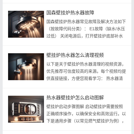
标题和直接链接，方便观看。 威能壁挂炉
视频 威能 turboTECpro 壁挂炉使用方法 ：
国森壁挂炉热水器故障
包括冬季/夏季模式切换、水压查看...
国森壁挂炉热水器常见故障及解决方法如下
（按故障代码分类）： E1故障（缺水/水压
过低） 关闭电源后，打开壁挂炉底部补水
阀（逆时针旋转），观察压力表指针升至1-
1.5bar后关闭阀门，重启设备即可复位^^。
壁挂炉热水器怎么清理视频
E4故障（温度传感器故障） 1. 断电放...
以下是关于壁挂炉热水器清理的视频资源，
优先推荐可信度较高的来源。每个视频均提
供直接链接，方便您观看学习： 热水器清
理步骤清晰视频 ：详细展示热水器（包括
壁挂炉类型）清洗流程，适合初学者。[观
热水器壁挂炉怎么启动图解
看链接] ^^ 一分钟学会热水器清洗...
壁挂炉启动步骤图解 启动壁挂炉需要按照
正确顺序操作，以确保安全和高效运行。以
下是通用步骤（以常见燃气壁挂炉为例），
我已整合权威指南，并结合图解辅助说明。