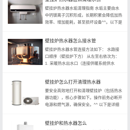
壁挂炉热水器水垢清理指南 水垢主要由水
中钙镁离子沉积形成，长期积累会降低加热
效率、增加能耗，甚至损坏设备^^。以下是
简单有效的DIY清理方法，安全易操作：
一、 核心清理步骤（使用家用材料） 1. 准
壁挂炉热水器怎么接水管
备工作 ： 关闭壁挂炉电源和进水阀...
壁挂炉热水器水管连接方法如下： 水路接
口顺序（壁挂炉下方） 从左至右依次为：
1. 采暖热水出水口（连接供暖系统供水
管） 2. 生活热水出水口（连接热水用水
点） 3. 燃气接口（连接燃气管道） 4. 自来
壁挂炉怎么打开清理热水器
水进水口（连接冷水水源） 5. 采暖热水
要安全高效地打开和清理壁挂炉（包括热水
回...
器功能），核心步骤如下。操作前务必断开
电源和燃气源，确保安全。^^ 以下是详细
指南： 1. 准备工作（安全第一） 关闭壁挂
炉的电源开关和燃气阀门。^^ 检查系统是
壁挂炉和热水器怎么
否有漏水或异常，确保工作环境干...