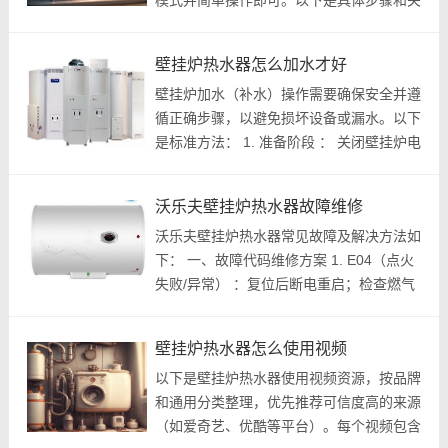
模式并简单操作即可。以下是具体步骤和关
键要点，确保使用安全、舒适且节能： 1.
切换到夏季或热水模式 ： 在壁挂炉控制面
壁挂炉热水器怎么加水才好
板上找到“夏季模式”或“热水模...
壁挂炉加水（补水）操作需要确保安全并遵
循正确步骤，以避免损坏设备或漏水。以下
是标准方法： 1. 准备阶段 ： 关闭壁挂炉电
源和燃气阀门，确保设备完全冷却。 打开
自来水供水阀门和壁挂炉进水口阀门，检查
沃乐夫壁挂炉热水器故障维修
水路是否通畅。^^ ^^ 2. 注水调压...
沃乐夫壁挂炉热水器常见故障及解决方法如
下： 一、故障代码维修方案 1. E04（点火
失败/异常） ：复位后断电重启；检查燃气
阀或炉排是否堵塞并疏通；确认气种匹配；
检测水压是否在0.5-1.5bar范围内；若燃气
壁挂炉热水器怎么使用视频
供应异常则检修供气系统。^^ 2. E1（点...
以下是壁挂炉热水器使用视频资源，按品牌
和通用分类整理，优先推荐可信度高的来源
（如爱奇艺、优酷等平台）。每个视频包含