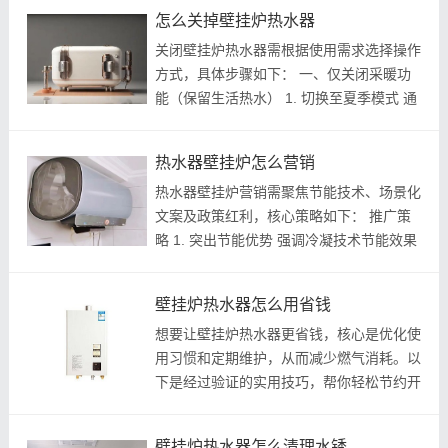
操作前，请先检查设备是否安装完好，燃气
怎么关掉壁挂炉热水器
和电源正常^^。 1. 检查水压并补...
关闭壁挂炉热水器需根据使用需求选择操作
方式，具体步骤如下： 一、仅关闭采暖功
能（保留生活热水） 1. 切换至夏季模式 通
过控制面板将模式键调至"太阳"或"水龙
头"图标（夏季模式），此时采暖功能关
热水器壁挂炉怎么营销
闭，生活热水功能保留^^。 2. 关闭采暖
热水器壁挂炉营销需聚焦节能技术、场景化
阀...
文案及政策红利，核心策略如下： 推广策
略 1. 突出节能优势 强调冷凝技术节能效果
（线上冷凝炉零售额占比52.4%↑13.6%，
线下49.1%↑24.1%），结合真实案例（如
壁挂炉热水器怎么用省钱
“张阿姨家电费少200元”）增强说服力
想要让壁挂炉热水器更省钱，核心是优化使
^^。...
用习惯和定期维护，从而减少燃气消耗。以
下是经过验证的实用技巧，帮你轻松节约开
支： ...
壁挂炉热水器怎么清理水锈