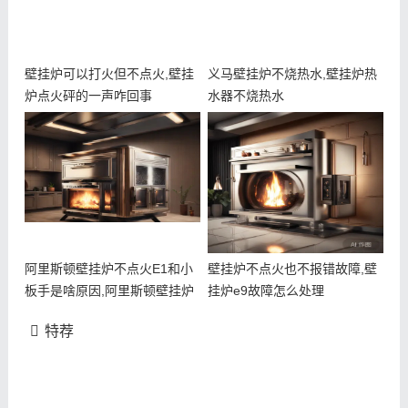
壁挂炉可以打火但不点火,壁挂
义马壁挂炉不烧热水,壁挂炉热
炉点火砰的一声咋回事
水器不烧热水
阿里斯顿壁挂炉不点火E1和小
壁挂炉不点火也不报错故障,壁
板手是啥原因,阿里斯顿壁挂炉
挂炉e9故障怎么处理
104故
特荐