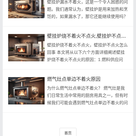
壁挂炉漏水不着火，这是一个令人困惑的问
题。我们通常认为，壁挂炉是用来加热和烹
饪的，如果漏水了，那它还能继续使用吗？
我将向你解释为什么壁挂炉漏水不着火，仍
然可以继续使用，并且给出一些解决漏水问
壁挂炉烧不着火不点火,壁挂炉不点火怎么回事
题的方法。 我们需要明确壁挂...
壁挂炉烧不着火不点火，壁挂炉不点火怎么
回事 本文将从以下六个方面详细阐述壁挂
炉烧不着火不点火的原因：1.燃料供应问
题；2.点火系统故障；3.电源问题；4.阀门
故障；5.燃气管道问题；6.其他因素。最后
燃气灶点单边不着火原因
对这些原因进行总结归纳。 壁挂炉是...
为什么燃气灶点单边不着火？ 燃气灶是我
们日常生活中常用的厨房用具之一，但有时
候我们可能会遇到燃气灶点单边不着火的问
题。这个问题可能会给我们的烹饪带来困
扰，那么为什么燃气灶会出现点单边不着火
的情况呢？下面我们将从几个可能...
首页