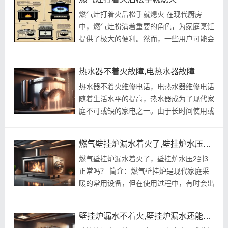
可能带来一定的安全隐患。本文...
燃气灶打着火后松手就熄火 在现代厨房
中，燃气灶扮演着重要的角色，为家庭烹饪
提供了极大的便利。然而，一些用户可能会
遇到这样的问题：当燃气灶打着火后，一旦
松手，火焰就会立即熄灭。这种情况不仅影
热水器不着火故障,电热水器故障
响了烹饪的正常进行，还可能带来...
热水器不着火维修电话，电热水器维修电话
随着生活水平的提高，热水器成为了现代家
庭不可或缺的家电之一。由于长时间使用或
其他原因，热水器在使用过程中可能会出现
不着火的情况，这给我们的生活带来了一定
燃气壁挂炉漏水着火了,壁挂炉水压2到3正常吗
的困扰。为了解决这一问题，...
燃气壁挂炉漏水着火了，壁挂炉水压2到3
正常吗？ 简介：燃气壁挂炉是现代家庭采
暖的常用设备，但在使用过程中，有时会出
现漏水问题，甚至引发火灾。那么，壁挂炉
的水压在2到3之间是否正常呢？本文将从
壁挂炉漏水不着火,壁挂炉漏水还能继续使用吗
多个方面进行详细阐述。 小标题1：壁...