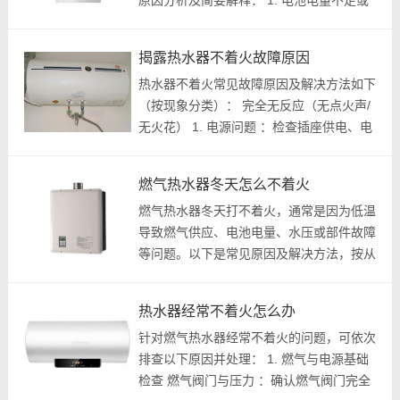
原因分析及简要解释： 1. 电池电量不足或
接触不良 ：如果热水器使用电池供电，电
池老旧或电压过低会导致点火失败，并可能
揭露热水器不着火故障原因
触发报警声。^^ 2. 电磁阀故障 ：...
热水器不着火常见故障原因及解决方法如下
（按现象分类）： 完全无反应（无点火声/
无火花） 1. 电源问题 ：检查插座供电、电
池电量（老式机型）或电源开关，电池老化
需更换^^。 2. 微动开关故障 ：水气联动装
燃气热水器冬天怎么不着火
置中微动开关损坏，导致无法触...
燃气热水器冬天打不着火，通常是因为低温
导致燃气供应、电池电量、水压或部件故障
等问题。以下是常见原因及解决方法，按从
易到难的排查顺序列出，帮助您快速恢复热
水供应： 常见原因及解决方法 1. 燃气供应
热水器经常不着火怎么办
问题（最常见） 原因 ：燃气阀...
针对燃气热水器经常不着火的问题，可依次
排查以下原因并处理： 1. 燃气与电源基础
检查 燃气阀门与压力 ：确认燃气阀门完全