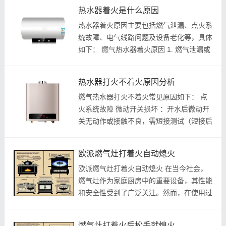
窝）或安装不规范（如出口未延伸墙体
热水器着火是什么原因
30cm以上），导致废气积累在燃烧室，
热水器着火原因主要包括燃气泄漏、点火系
燃...
统故障、电气线路问题及设备老化等，具体
如下： 燃气热水器着火原因 1. 燃气泄漏或
排堵塞 ：燃气管道老化破损或排被异物堵
塞，导致燃气在燃烧室内积聚，点火时引发
热水器打火不着火原因分析
爆燃^^。 2. 点火系统故障 ：点火...
燃气热水器打火不着火常见原因如下： 点
火系统故障 微动开关损坏 ：开水后微动开
关无动作或接触不良，需短接测试（短接后
能点火则确认故障）^^。 点火针/脉冲器异
常 ：有点火声但无火花，或火花无法引燃
欧派燃气灶打着火自动熄火
燃气^^。 供气问题 电磁阀故障 ：点...
欧派燃气灶打着火自动熄火 在当今社会，
燃气灶作为家庭厨房中的重要设备，其性能
和安全性受到了广泛关注。然而，在使用过
程中，有时会出现燃气灶打着火后自动熄火
的问题，这不仅影响了烹饪的正常进行，还
燃气灶打着火后松手就熄火