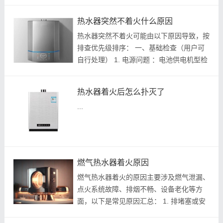
开启，检查管道是否堵塞或压力不足，调整
至正常范围。^^ 电源连接 ：检查电源插头
热水器突然不着火什么原因
是否松动、线路是否损坏，确保供...
热水器突然不着火可能由以下原因导致，按
排查优先级排序： 一、基础检查（用户可
自行处理） 1. 电源问题 ：电池供电机型检
查电池是否耗尽（更换新电池）；插电式检
查插座通电、保险丝及断路器状态^^。 2.
热水器着火后怎么扑灭了
燃气供应异常 ：确认燃气总阀和热...
...
燃气热水器着火原因
燃气热水器着火的原因主要涉及燃气泄漏、
点火系统故障、排烟不畅、设备老化等方
面，以下是常见原因汇总： 1. 排堵塞或安
装不当 ：排被异物堵塞（如塑料袋、老鼠