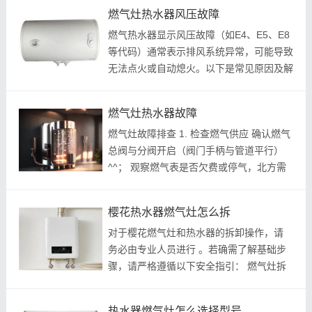
燃气灶热水器风压故障
燃气热水器显示风压故障（如E4、E5、E8
等代码）通常表示排风系统异常，可能导致
无法点火或自动熄火。以下是常见原因及解
决方法，按排查顺序整理，优先处理最简单
项： 常见故障原因 ： 1. 烟道堵塞 ：排气
燃气灶热水器故障
管被异物（如鸟巢、灰尘）阻塞或弯...
燃气灶故障排查 1. 检查燃气供应 确认燃气
总阀与分阀开启（阀门手柄与管道平行）
^^； 观察燃气表是否欠费或停气，北方需
防管道冻结^^； 用肥皂水检测接口漏气
（冒泡需关阀通风）^^。 2. 电池与点火组
樱花热水器燃气灶怎么拆
件 更换1号碱性电池，清洁电池仓金属片...
对于樱花燃气灶和热水器的拆卸操作，请
务必由专业人员进行 。若确需了解基础步
骤，请严格遵循以下安全指引： 燃气灶拆
卸参考步骤 1. 切断气源与电源 ：关闭燃气
阀门，拔掉电源插头。 2. 移除外部组件 ：
热水器燃气灶怎么选择型号