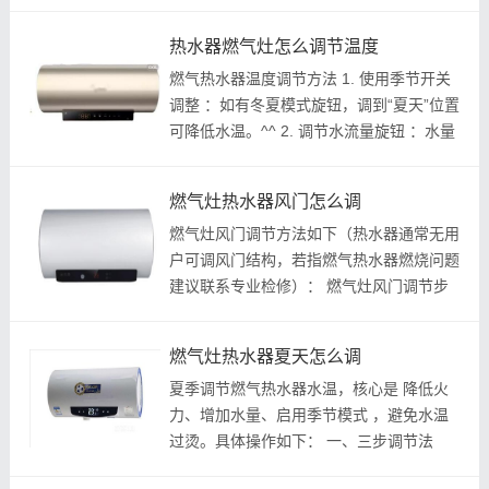
：从燃气表出口接专用阀门（优先选用自闭
阀）作为总控开关^^。 2. 三通分流 ：阀门
热水器燃气灶怎么调节温度
后接三通接头，分两路管道：一路接...
燃气热水器温度调节方法 1. 使用季节开关
调整 ：如有冬夏模式旋钮，调到“夏天”位置
可降低水温。^^ 2. 调节水流量旋钮 ：水量
开大（逆时针旋转或按增大键）能有效降
温；水量调小则升温。^^ 3. 调节火力旋钮
燃气灶热水器风门怎么调
：火力调小（顺时针旋转或按减小...
燃气灶风门调节方法如下（热水器通常无用
户可调风门结构，若指燃气热水器燃烧问题
建议联系专业检修）： 燃气灶风门调节步
骤 1. 定位风门拨片 抬起燃气灶，底部可见
2-4个拨片（双眼灶共4个）： 左侧拨片 ：
燃气灶热水器夏天怎么调
控制内圈火焰； 右侧拨片 ：控制...
夏季调节燃气热水器水温，核心是 降低火
力、增加水量、启用季节模式 ，避免水温
过烫。具体操作如下： 一、三步调节法
（适用多数机型） 1. 调小火力旋钮 （...