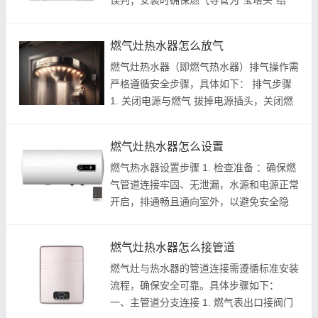
误判；安装时确保燃气导管为“宝塔头”结
构，并配有喉箍^^。 2. 火力与热负荷 ：根
据烹饪习惯选择，爆炒需求建议5.0kW以上
燃气灶热水器怎么放气
火力；三到五口家庭选3.8kW-4.2kW热负...
燃气灶热水器（即燃气热水器）排气操作需
严格遵循安全步骤，具体如下： 排气步骤
1. 关闭电源与燃气 拔掉电源插头，关闭燃
气总阀门，确保设备完全断电断气^^。 2.
定位排气阀 排气阀通常位于热水器顶部、
燃气灶热水器怎么设置
侧面或底部，形似螺丝帽，部分标注...
燃气热水器设置步骤 1. 检查准备 ：确保燃
气管道连接牢固、无泄漏，水源和电源正常
开启，排通畅且通向室外，以避免安全隐
患。^^ 2. 启动设备 ： 打开冷水进水阀门，
让水流进入热水器。^^ 缓慢开启燃气阀
燃气灶热水器怎么接管道
门，观察点火状态（自动点火机型按“...
燃气灶与热水器的管道连接需遵循标准安装
流程，确保安全可靠。具体步骤如下：
一、主管道分支连接 1. 燃气表出口接阀门