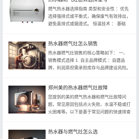
取下炉架、火盖、开关旋钮及接水盘...
燃气热水器选择指南 类型和安全性 ：优先
选择强排式或平衡式，确保废气有效排出，
避免直排式或烟道式。 恒温技术 ： 基础
款：燃气比例阀（±3-5℃），适合预算有
限家庭。 进阶款：水气双调（±1℃），性
热水器燃气灶怎么销售
价比高。 舒适款：水量伺服器（±0...
热水器燃气灶销售的核心策略如下： 一、
销售模式选择 1. 自主品牌模式 ：自建品
牌，利润高但需承担库存与品牌建设风险。
2. 品牌代理模式 ：与林内、能率等知名品
牌合作，利用其影响力降低库存压力。
郑州美的热水器燃气灶故障
二、关键销售场景 1. 绑定燃气安检服务...
您提到的美的燃气热水器和燃气灶故障问
题，常见原因包括点火失败、水温不稳或打
火困难等。以下是基于常见问题的快速排查
指南，帮助您针对性解决。 安全第一：操
作前务必关闭燃气阀门和电源，避免自行拆
热水器与燃气灶怎么选
卸复杂部件。 美的燃气热水器常...