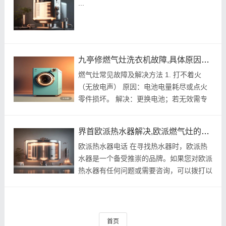
...
九亭修燃气灶洗衣机故障,具体原因和详细解决方法
燃气灶常见故障及解决方法 1. 打不着火
（无放电声） 原因：电池电量耗尽或点火
零件损坏。 解决：更换电池；若无效需专
业人员检修零件^^。 2. 火焰发黄/冒黑烟 原
因：风门未调好或火盖变形导致燃烧不充
界首欧派热水器解决,欧派燃气灶的解决
分。 解决：调整底部风门拨片至火焰呈...
欧派热水器电话 在寻找热水器时，欧派热
水器是一个备受推崇的品牌。如果您对欧派
热水器有任何问题或需要咨询，可以拨打以
下电话号码进行咨询和服务。 欧派热水器
解决服务电话 欧派热水器解决服务团队为
您提供全方位的服务。如果您购买...
首页