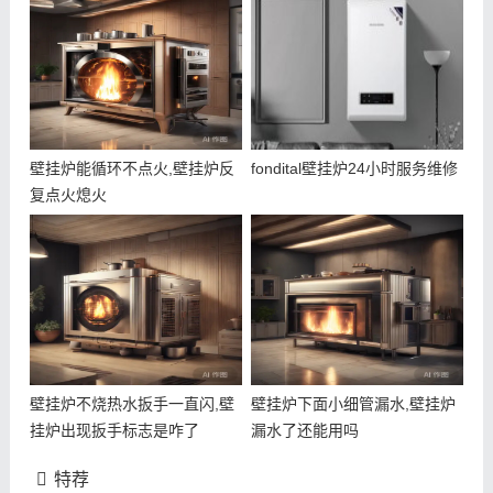
壁挂炉能循环不点火,壁挂炉反
fondital壁挂炉24小时服务维修
复点火熄火
壁挂炉不烧热水扳手一直闪,壁
壁挂炉下面小细管漏水,壁挂炉
挂炉出现扳手标志是咋了
漏水了还能用吗
特荐