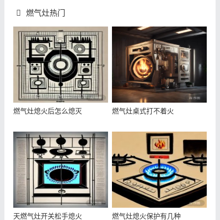
燃气灶热门
燃气灶熄火后怎么熄灭
燃气灶桌式打不着火
天燃气灶开关松手熄火
燃气灶熄火保护有几种