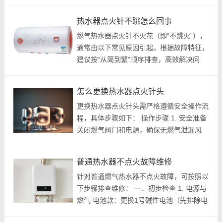
决，建议立即联系万和热线 -830-8383，提
供快速响应服务^^。 燃气问题 燃气供应异
热水器点火针不跳怎么回事
常 ：检查燃气表余额是否充足、燃...
燃气热水器点火针不火花（即“不跳火”），
通常由以下常见原因引起。根据故障特征，
建议按“从简到繁”顺序排查，高效解决问
题： 点火针不火花的主要原因及处理 1. 电
池电量不足 ：若热水器使用电池供电，电
怎么更换热水器点火针头
量耗尽会导致点火系统失效。...
更换热水器点火针头需严格遵循安全操作流
程，具体步骤如下： 操作步骤 1. 安全准备
关闭燃气阀门和电源，确保无燃气泄漏风
险。准备十字/一字螺丝刀、新点火针（需
匹配热水器型号）及防护工具^^。 若设备
普通热水器不点火故障维修
有电子点火系统，需卸下电池^^。...
针对普通燃气热水器不点火故障，可按照以
下步骤排查维修： 一、初步检查 1. 电源与
燃气 电池款：更换1号碱性电池（先排除电
池盒氧化接触不良）^^。 插电款：检查漏