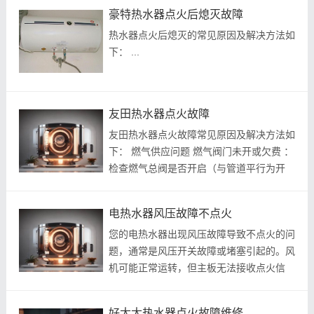
电开关是否跳闸^^。 确认燃气阀门开启，
豪特热水器点火后熄灭故障
燃气未耗尽（用燃气灶测试）^^。...
热水器点火后熄灭的常见原因及解决方法如
下： ...
友田热水器点火故障
友田热水器点火故障常见原因及解决方法如
下： 燃气供应问题 燃气阀门未开或欠费 ：
检查燃气总阀是否开启（与管道平行为开
启），确认燃气表无欠费提示^^。 燃气管
道堵塞 ：清理进气口过滤网或燃气喷嘴；
电热水器风压故障不点火
若连接管老化折弯，需更换金属波纹...
您的电热水器出现风压故障导致不点火的问
题，通常是风压开关故障或堵塞引起的。风
机可能正常运转，但主板无法接收点火信
号，从而无法点火。以下是具体原因和解决
方法，操作简单且成本较低。 原因和修复
好太太热水器点火故障维修