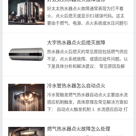
步骤： 1. 风压开关故障（最常见...
好太太热水器点火故障通常表现为打不着
火、点火后熄灭或显示E1错误代码。这主
要由于燃气、电源、点火系统或水压问题引
起。以下是常见原因和解决方法，基于可靠
维修经验整理。操作前请关闭燃气阀门，确
大宇热水器点火后熄灭故障
保安全。 主要故障原因及维修步骤...
热水器点火后熄灭的常见原因包括燃气供应
不足、点火系统故障、或感应组件问题。以
下是具体分析和解决建议： 常见原因及解
决方法： 1. 燃气供应问题 ：燃气阀门未全
开、气压不稳或燃气不足会导致点火后熄
冷水管热水器怎么自动点火
火。 解决办法 ：检查燃气阀门是...
冷水管触发燃气热水器自动点火主要由水流
感应机制触发，具体原理及常见解决方案如
下： 自动点火触发机制 1. 水流感应启动 打
开冷水龙头时，水压波动或水流经过热水器
内部，会触发水流传感器或水气联动阀，误
燃气热水器点火故障怎么处理
判为热水需求从而点火^^。 水...