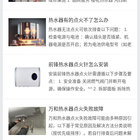
维修渠道 1. 品牌服务 樱花热水器 河西新
区：梦都大街176号滨江奥城五区105-108
^^ 鼓楼区：广州路106-108号二层 ^^ 恒热
热水器有的点火不了怎么办
热水器 24小时服务热线： 8796828 （覆盖
热水器无法点火可依次排查以下问题： 1.
南京...
检查电源与电池 ：确认插头是否插紧、机
器电源是否开启；若为电池供电型号（如老
式燃气热水器），更换新电池尝试重启。^^
2. 确认气源与阀门 ：检查天然气阀门是否
前锋热水器点火针怎么安装
开启，家中是否停气或燃气不足。...
安装前锋热水器点火针需遵循以下步骤及要
点： 1. 安全准备 关闭燃气阀门并断开电
源，确保操作安全。^^ 2. 拆卸面板 拆除热
水器排道、面板及固定螺丝，露出内部燃烧
室。^^ 3. 定位点火针 点火针通常位于燃烧
万和热水器点火失败故障
室火排旁，连接高压绝缘线（粗线）...
万和热水器点火失败故障可能由多种原因引
起，以下基于常见原因及解决方法分类说明
（按优先级排序）。若自行排查后问题未解