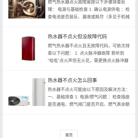
燃气热水器点火故障需按以下步骤排查处
理： 电源与基础检查 1. 确认电源供电 ：检
查电池是否装反、漏液或耗尽（多见于机械
式机型），更换新电池并清洁触点；插电式
机型需确认插座通电^^。 2. 检查燃气供应
热水器不点火但没故障代码
： 确认燃气表无欠费、总阀及热...
燃气热水器不点火且无故障代码，可依次排
查以下问题： 1. 点火脉冲器故障 若听到
“吡吡”点火声但无火花，需更换点火脉冲器
（通常由单颗螺丝固定）^^。因有点火声说
明供电正常，无需测量电压即可直接更换
热水器不点火怎么回事
^^。 2. 风压系统异常 排堵塞 ：检...
热水器不点火可能由以下原因及解决方法：
一、基础排查 1. 电源/燃气问题 ：检查插座
是否通电、燃气阀门是否开启、燃气表余额
是否充足。电池供电机型需更换电池。^^
2. 水压不足 ： 进水阀未开至最大或进水滤
网堵塞 → 清理滤网或加装增压...
首页