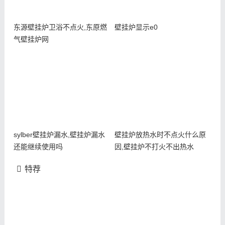
东源壁挂炉卫浴不点火,东原燃
壁挂炉显示e0
气壁挂炉网
sylber壁挂炉漏水,壁挂炉漏水
壁挂炉放热水时不点火什么原
还能继续使用吗
因,壁挂炉不打火不出热水
特荐