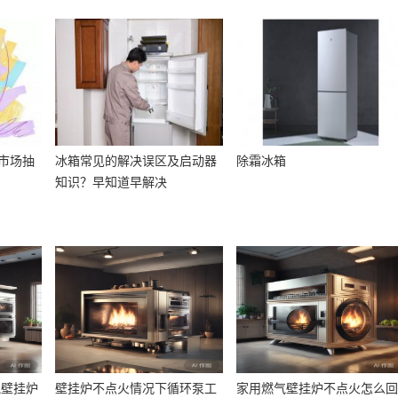
市场抽
冰箱常见的解决误区及启动器
除霜冰箱
知识？早知道早解决
气壁挂炉
壁挂炉不点火情况下循环泵工
家用燃气壁挂炉不点火怎么