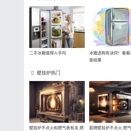
二手冰箱值得入手吗
冰箱选购有诀窍！看看
查结果
壁挂炉热门
壁挂炉不点火和燃气表有关,燃
箭牌壁挂炉不点火,燃