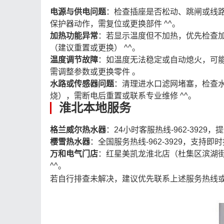
电源与供电问题
：检查插座是否松动、跳闸或线
保护器动作，需复位或更换部件 ^^。
加热功能异常
：若显示温度但不加热，优先检查
（建议重置或更换） ^^。
温度调节故障
：如温度无法稳定或自动熄火，可
需调整参数或更换零件 。
水路或传感器问题
：清理进水口滤网堵塞，检查水压
烧），需断电后重置或联系专业维修 ^^。
淮北本地服务
格兰威尔热水器
：24小时客服热线-962-3929
樱雪热水器
：全国服务热线-962-3929，支持即时
万和电气门店
：红星美凯龙淮北店（杜集区滨湖
^^。
若自行排查未解决，建议优先联系上述服务热线