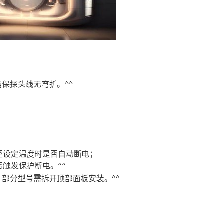
保探头线无弯折。^^
至设定温度时是否自动断电；
触发保护断电。^^
部分型号需拆开顶部面板安装。^^