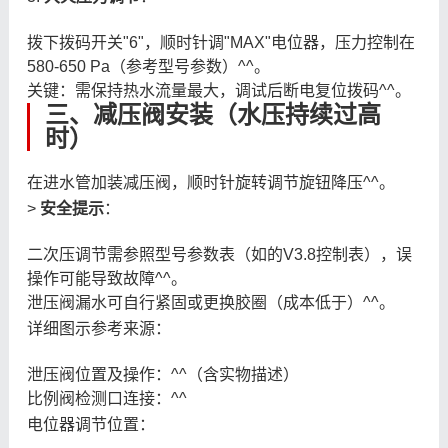
拨下拨码开关"6"，顺时针调"MAX"电位器，压力控制在
580-650 Pa（参考型号参数）^^。
关键：需保持热水流量最大，调试后断电复位拨码^^。
三、减压阀安装（水压持续过高
时）
在进水管加装减压阀，顺时针旋转调节旋钮降压^^。
>
安全提示
：
二次压调节需参照型号参数表（如的V3.8控制表），误
操作可能导致故障^^。
泄压阀漏水可自行紧固或更换胶圈（成本低于）^^。
详细图示参考来源：
泄压阀位置及操作：^^（含实物描述）
比例阀检测口连接：^^
电位器调节位置：