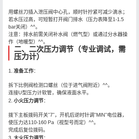
用螺丝刀插入泄压阀中心孔，顺时针拧紧可减少滴水；
若水压过高，可短暂打开阀门排水（压力表降至1-1.5
bar关闭）^^。
注意：排水前需关闭补水阀（燃气型）或通过分水器操
作（地暖型）^^。
二、二次压力调节（专业调试，需
压力计）
1.
准备工作
：
拆下比例阀检测口螺丝（位于进气阀附近）^^。
连接U型压力计软管，确保液面水平。
2.
小火压力调节
：
拨下主板拨码开关"7"，开机后逆时针调"MIN"电位器，
使压力达110-160 Pa（视型号而定）^^。
完成后复位拨码。
3.
大火压力调节
：