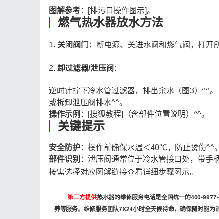
图解参考
：[排污口操作图示]。
燃气热水器放水方法
1.
关闭阀门
：断电源、关进水阀和燃气阀，打开所
2.
卸过滤器/泄压阀
：
逆时针拧下冷水管过滤器，排出余水（图3）^^。
或拆卸泄压阀排水^^。
操作示例
：[搜狐教程]（含部件位置说明）^^。
关键提示
安全防护
：操作前确保水温＜40℃，防止烫伤^^
部件识别
：泄压阀通常位于冷水管接口处，带手
按需选择对应图解链接查看详细步骤图示。
第三方提供
热水器的维修服务电话是全国统一的400-997
养等服务。维修服务团队7X24小时全天候待命，确保随时能为