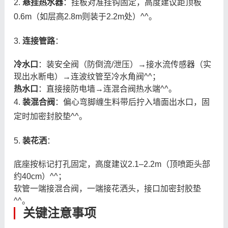
2.
悬挂热水器
：挂板对准挂钩固定，高度建议距顶板
0.6m（如层高2.8m则装于2.2m处）^^。
3.
连接管路
：
冷水口
：装安全阀（防倒流/泄压）→接水流传感器（实
现出水断电）→连波纹管至冷水角阀^^；
热水口
：直接接防电墙→连混合阀热水端^^。
4.
装混合阀
：偏心弯脚缠生料带后拧入墙面出水口，固
定时加密封胶垫^^。
5.
装花洒
：
底座按标记打孔固定，高度建议2.1–2.2m（顶喷距头部
约40cm）^^；
软管一端接混合阀，一端接花洒头，接口加密封胶垫
^^。
关键注意事项