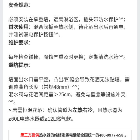
安全规范
：
必须安装在承重墙，远离淋浴区，插头带防水保护^^；
首次使用
：混合阀扳至热水侧，待花洒出水后再通电，
并测试漏电保护按钮^^。
维护要求
：
每年检查镁棒，腐蚀严重及时更换；定期清洗水箱^^。
避坑提示
：
墙面出水口需平整，凸出/凹陷会导致花洒无法贴墙，需
调整曲角长度（常规48mm）^^；
混水阀与花洒间距需＞25cm，避免与壁龛等设施冲突
^^。
> 若需恒温花洒：确认管道为
左热右冷
，且热水器为
≥60L电热水器或≥12L燃气款。
第三方提供
热水器的维修服务电话是全国统一的400-9977-658 。