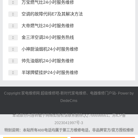
万宝燃气灶24小时服务维修
空调的故障代码E7及其解决方法
大帝燃气灶24小时服务维修
金三洋空调24小时服务热线
小神厨油烟机24小时服务维修
帅先油烟机24小时服务维修
半球牌壁挂炉24小时服务维修
Copyright 家电维修网
超级维修吧
-新时代
家电维修
、电器维修门户站- Power by
DedeCms
本站部分内容转载于网络如侵权请联系删除QQ:766698661。
苏ICP备
2023041997号-3
特别说明：本站所有400电话均属于第三方维修电话，非品牌官方/官方授权维修
电话。对于提供的服务内容及服务结果无法做出任何保证或者承诺，消费者依其