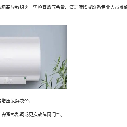
碳堵塞导致熄火。需检查燃气余量、清理喷嘴或联系专业人员维
增压泵解决^^。
需避免乱调或更换故障阀门^^。