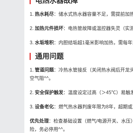
电热水器故障
1.
热水耗尽
：储水式热水器容量不足，需提前加热
2.
加热元件损坏
：电热管故障或温控器失灵（实测
3.
水垢堆积
：内胆结垢超1毫米影响加热，需每年
通用问题
1.
管道问题
：冷热水管接反（关闭热水阀后开龙头
空气阻^^。
2.
安全保护触发
：温度设定过高（＞45℃）易触发
3.
设备老化
：燃气热水器判废年限为8年，超期或
优先处理
：检查基础设置（燃气/电源开关、水压
险，务必停用^^。