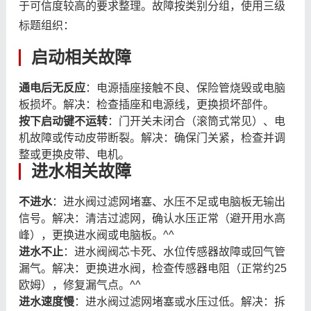
于可信度较高的要求整理。故障按类别分组，使用三级
标题组织：
启动相关故障
通电后无反应
：电源插座接触不良、保险管烧毁或电脑
板损坏。解决：检查插座和电源线，更换损坏部件。
按下启动键不运转
：门开关未闭合（滚筒式常见）、电
机故障或传动皮带断裂。解决：确保门关紧，检查并调
整或更换皮带、电机。
进水相关故障
不进水
：进水阀过滤网堵塞、水压不足或电脑板无输出
信号。解决：清洁过滤网，确认水压正常（避开用水高
峰），更换进水阀或电脑板。^^
进水不止
：进水阀阀芯卡死、水位传感器故障或回气管
漏气。解决：更换进水阀，检查传感器电阻（正常约25
欧姆），修复漏气点。^^
进水速度慢
：进水阀过滤网堵塞或水压过低。解决：拆