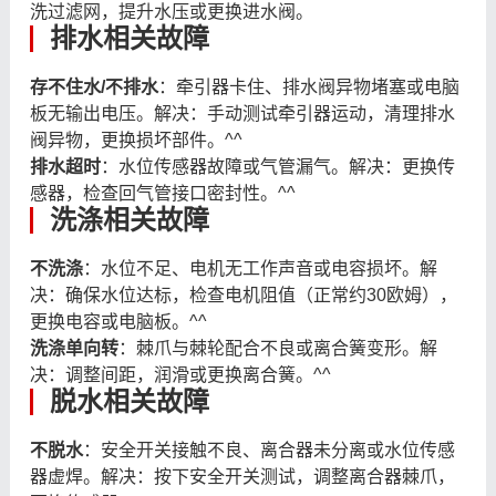
洗过滤网，提升水压或更换进水阀。
排水相关故障
存不住水/不排水
：牵引器卡住、排水阀异物堵塞或电脑
板无输出电压。解决：手动测试牵引器运动，清理排水
阀异物，更换损坏部件。^^
排水超时
：水位传感器故障或气管漏气。解决：更换传
感器，检查回气管接口密封性。^^
洗涤相关故障
不洗涤
：水位不足、电机无工作声音或电容损坏。解
决：确保水位达标，检查电机阻值（正常约30欧姆），
更换电容或电脑板。^^
洗涤单向转
：棘爪与棘轮配合不良或离合簧变形。解
决：调整间距，润滑或更换离合簧。^^
脱水相关故障
不脱水
：安全开关接触不良、离合器未分离或水位传感
器虚焊。解决：按下安全开关测试，调整离合器棘爪，