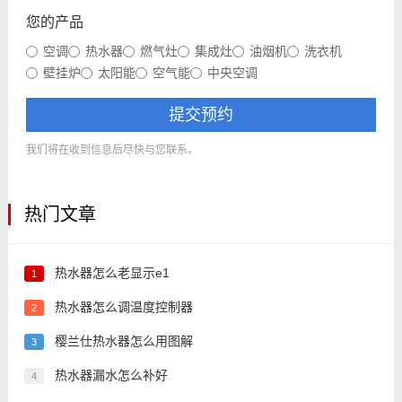
您的产品
空调
热水器
燃气灶
集成灶
油烟机
洗衣机
壁挂炉
太阳能
空气能
中央空调
提交预约
我们将在收到信息后尽快与您联系。
热门文章
热水器怎么老显示e1
1
热水器怎么调温度控制器
2
樱兰仕热水器怎么用图解
3
热水器漏水怎么补好
4