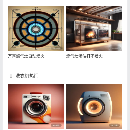
万喜燃气灶自动熄火
燃气灶渗油打不着火
洗衣机热门