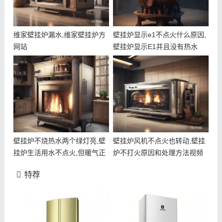
维家壁挂炉漏水,维家壁挂炉方
壁挂炉显示e1不点火什么原因,
网站
壁挂炉显示E1并且没有热水
壁挂炉不烧热水两个绿灯亮,壁
壁挂炉风机不点火也转动,壁挂
挂炉生活用水不点火,但暖气正
炉不打火原因和处理方法视频
常
特荐