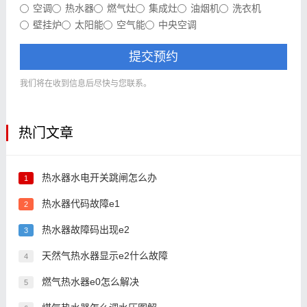
空调
热水器
燃气灶
集成灶
油烟机
洗衣机
壁挂炉
太阳能
空气能
中央空调
提交预约
我们将在收到信息后尽快与您联系。
热门文章
热水器水电开关跳闸怎么办
1
热水器代码故障e1
2
热水器故障码出现e2
3
天然气热水器显示e2什么故障
4
燃气热水器e0怎么解决
5