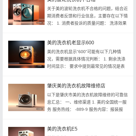
见故障，支持配件更换（如电机、...
关于美的波轮洗衣机不合格的问题，结合近
期消费者反馈和行业信息，主要存在以下情
况： 1. 消费者投诉的质量问题： 洗涤效果
差： 有用户反映购买的美的波轮洗衣机
（如型号 MB88V35E）存在洗不干净衣物
美的洗衣机老显示600
的问题。 脱水不彻底： 同一投诉案例中...
美的洗衣机显示“600”可能有以下几种情
况，需要根据具体情况判断： 1. 剩余洗涤
时间显示： 要求中提到最常见的情况是表
示 剩余洗涤时间为600分钟（即10小时）
。这通常发生在选择了非常耗时的特定程序
肇庆美的洗衣机故障维修店
（如强力去污、大件洗涤、筒清洁等）...
以下是肇庆市美的洗衣机故障维修的可靠信
息汇总： 一、维修渠道 1. 美的全国统一服
务 服务热线： -889-9 服务内容：报装报
修、进度查询、维修点查询 自助服务：微
信关注「美的」公众号，或访问 [美的服务]
美的洗衣机E5
2. 端湖区授权店 名称：美的顾客服...