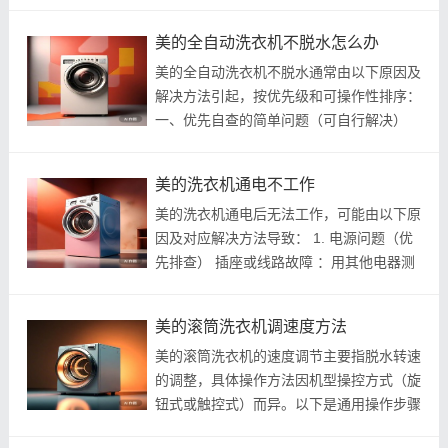
首） 服务区域 ：覆盖市区及城阳、黄岛、
崂山等区 响应速度 ：市区约1小时上门，
美的全自动洗衣机不脱水怎么办
郊区视排单情况而定 价格透明 ：常见...
美的全自动洗衣机不脱水通常由以下原因及
解决方法引起，按优先级和可操作性排序：
一、优先自查的简单问题（可自行解决）
1. 衣物分布不均或单件过重 （偏心保护触
发） 现象 ：洗涤少量衣物（尤其单件厚重
美的洗衣机通电不工作
衣物）时脱水停止。 解决 ：增加...
美的洗衣机通电后无法工作，可能由以下原
因及对应解决方法导致： 1. 电源问题（优
先排查） 插座或线路故障 ：用其他电器测
试插座是否有电，检查电源插头是否松动、
电源线是否破损（如弯折压痕）。若家庭配
美的滚筒洗衣机调速度方法
电箱跳闸或保险丝熔断需复位。...
美的滚筒洗衣机的速度调节主要指脱水转速
的调整，具体操作方法因机型操控方式（旋
钮式或触控式）而异。以下是通用操作步骤
及注意事项： 一、速度调节方法 1. 选择程