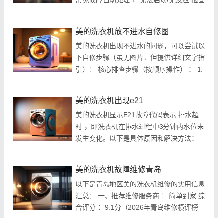
常见故障自助处理 1. 无法启动/无反应 检查
电源插座是否通电，插头是否松动。 确认
洗衣机门锁已关紧（门锁损坏需更换）。
美的洗衣机放不进水自修图
若控制面板无显示，可能是主板...
美的洗衣机出现不进水的问题，可以尝试以
下自修步骤（虽无图片，但提供详细文字指
引）： 核心排查步骤（按顺序操作） ： 1.
检查水源与水管（最常见原因） ✅ 水龙头
状态 ：确保完全打开且水流正常（断开进
美的洗衣机出现e21
水管测试水压）。 ✅ 进水管检...
美的洗衣机显示E21故障代码表示 排水超
时 ，即洗衣机在排水过程中3分钟内水位未
发生变化。以下是具体原因和解决方法：
常见原因及排查步骤： 1. 排水管问题 检查
排水管是否放平、扭曲或弯折，确保其自然
美的洗衣机故障维修青岛
下垂。 排查排水管是否堵塞（如异物...
以下是青岛地区美的洗衣机维修的实用信息
汇总： 一、推荐维修服务商 1. 简单到家 综
合评分 ：9.1分（2026年青岛维修横评榜