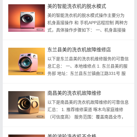
序后操作 在选定洗涤程序（如“棉麻洗”“混
美的智能洗衣机的脱水模式
合洗”等）但 未启动 前，...
美的智能洗衣机的脱水模式操作主要分为
机身直接操作 和 手机APP远程控制 两种方
式，具体操作步骤如下： 一、机身直接操
作（适用于所有型号） 1. 启动洗衣机 ： 接
通电源，按下洗衣机的 电源键 唤醒控制面
东兰县美的洗衣机故障维修店
板。 2. 选择脱水程序 ： 物理按键机...
以下是东兰县美的洗衣机维修服务的可靠信
息汇总： 一、本地维修点 1. 东兰县美的服
务部 地址：东兰县东兰镇曲江路331号 服
务范围：专业提供美的洗衣机等家电维修
状态：正常营业（2020年成立） 2. 东兰县
南昌美的洗衣机故障维修
花香乡坡峨美的专卖店 地址：东兰县...
以下是南昌美的洗衣机故障维修的可靠信息
汇总： 1. 推荐维修渠道 啄木鸟家庭维修
（可信度高） 服务范围：覆盖南昌全市，
提供 上门维修、安装、清洗 服务。 维修项
目：包括不启动、不脱水、漏水、异响等常
美的波轮洗衣机不合格