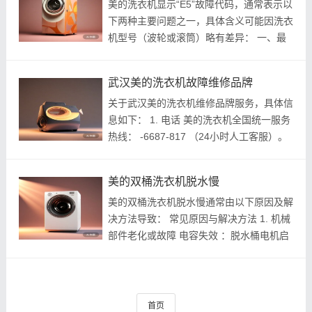
美的洗衣机显示“E5”故障代码，通常表示以
下两种主要问题之一，具体含义可能因洗衣
机型号（波轮或滚筒）略有差异： 一、最
常见含义： 排水故障/排水超时 (尤其滚筒
洗衣机) 含义： 洗衣机在规定时间内未能将
武汉美的洗衣机故障维修品牌
桶内的水排出或排出速度过慢。...
关于武汉美的洗衣机维修品牌服务，具体信
息如下： 1. 电话 美的洗衣机全国统一服务
热线： -6687-817 （24小时人工客服）。
该电话覆盖武汉全市，提供故障报修、安装
移机、保养咨询等服务，市区响应时间约
美的双桶洗衣机脱水慢
30分钟。 2. 维修服务范围 故障类型 ：...
美的双桶洗衣机脱水慢通常由以下原因及解
决方法导致： 常见原因与解决方法 1. 机械
部件老化或故障 电容失效 ：脱水桶电机启
动电容受潮或容量下降会导致启动无力、转
速慢（常见于使用多年的机器）。需拆机检
查并更换同规格电容（如4μF/...
首页