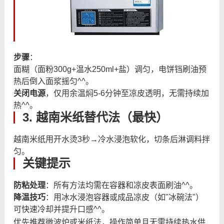
步骤
：
面糊（面粉300g+温水250ml+盐）调匀，电饼铛刷油预
热后倒入面浆摇匀^^。
关闭电源
，仅用余温焖5-6分钟至凉皮透明，无需持续加
热^^。
3. 越南米纸替代法（最快）
越南米纸用开水烫3秒→冷水浸泡软化，切条后淋调料拌
匀。
关键提示
防粘处理
：所有方法均需在容器和凉皮表面刷油^^。
降温技巧
：用冰水浸泡容器或成品凉皮（如"冰碗法"）
可快速冷却并提升口感^^。
优先推荐微波炉或米纸法，操作简单且无需持续热水供