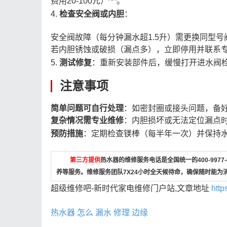
费用20-100元）^^。
4.
检查安全阀或内胆
：
安全阀故障（每分钟漏水超1.5升）需更换同型号阀门
若内胆锈蚀或破损（漏点多），立即停用并联系专业
5.
测试修复
：重新安装部件后，缓慢打开进水阀
注意事项
简单问题可自行处理
：如密封圈或接头问题，备好
复杂情况需专业维修
：内胆损坏或无法定位漏点
预防措施
：定期检查镁棒（每半年一次）并保持水压
第三方提供
热水器的维修服务电话是全国统一的400-997
养等服务。维修服务团队7X24小时全天候待命，确保随时能为
超级维修吧-新时代家电维修门户站,文章地址
http
热水器
怎么
漏水
修理
边缘