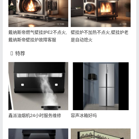
戴纳斯帝燃气壁挂炉E2不点火,
壁挂炉不加热不点火,壁挂炉老
戴纳斯帝壁挂炉故障客服
是自动熄火
特荐
鑫派油烟机24小时服务维修
容声冰箱好吗