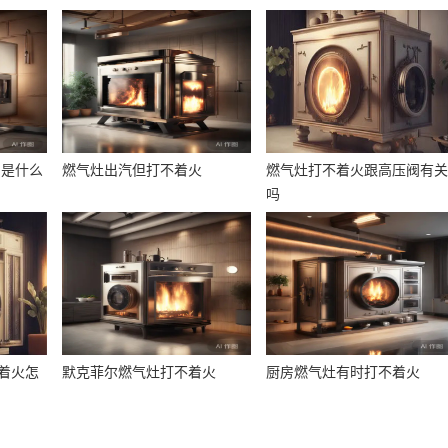
,是什么
燃气灶出汽但打不着火
燃气灶打不着火跟高压阀有
吗
着火怎
默克菲尔燃气灶打不着火
厨房燃气灶有时打不着火