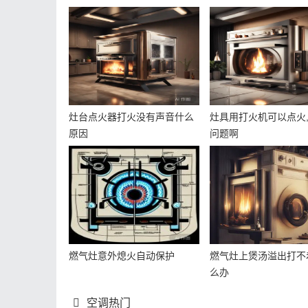
灶台点火器打火没有声音什么
灶具用打火机可以点火
原因
问题啊
燃气灶意外熄火自动保护
燃气灶上煲汤溢出打不
么办
空调热门