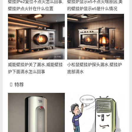
壁挂炉e2复位不点火怎么回事,
壁挂炉显示e5不点火啥原因,美
壁挂炉点火针在什么位置
的壁挂炉显示e5是什么情况
威能壁挂炉关了漏水,威能壁挂
小松鼠壁挂炉探头漏水,壁挂炉
炉下面滴水怎么回事
底部滴水
特荐