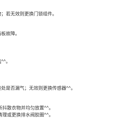
物；若无效则更换门锁组件。
路板故障。
^^。
处是否漏气；无效则更换传感器^^。
抖散衣物并均匀放置^^。
理或更换排水阀胶圈^^。