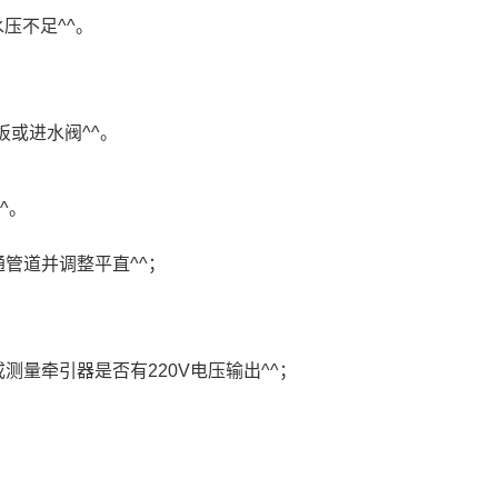
压不足^^。
板或进水阀^^。
^。
通管道并调整平直^^；
测量牵引器是否有220V电压输出^^；