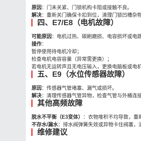
原因
：门未关紧、门锁机构卡阻或接触不良。
解决
：重新关门确保卡扣到位，清理门锁凹槽杂
四、E7/E8（电机故障）
可能原因
：电机过热、碳刷磨损、电容损坏或电
操作
：
暂停使用待电机冷却；
检查电机电容容量（异常需更换）；
若电机无运转声且无电压输入，更换电脑板或电机
五、E9（水位传感器故障）
原因
：传感器气管堵塞、漏气或损坏。
解决
：清理传感器气管异物，检查气管与外桶连接
其他高频故障
脱水不平衡（E3变体）
：衣物堆积不均导致，重新
不存水/漏水
：排水阀弹簧失效或异物卡住阀塞，清
维修建议