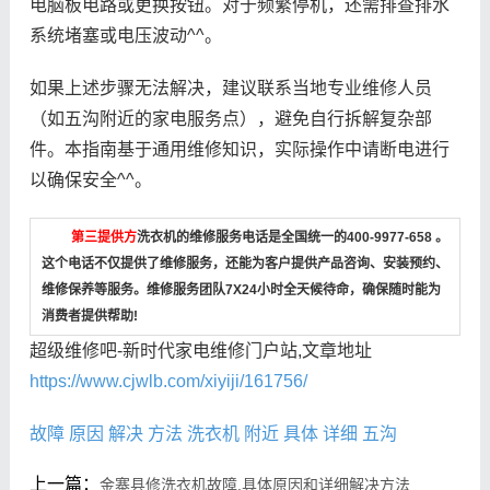
电脑板电路或更换按钮。对于频繁停机，还需排查排水
系统堵塞或电压波动^^。
如果上述步骤无法解决，建议联系当地专业维修人员
（如五沟附近的家电服务点），避免自行拆解复杂部
件。本指南基于通用维修知识，实际操作中请断电进行
以确保安全^^。
第三提供方
洗衣机的维修服务电话是全国统一的400-9977-658 。
这个电话不仅提供了维修服务，还能为客户提供产品咨询、安装预约、
维修保养等服务。维修服务团队7X24小时全天候待命，确保随时能为
消费者提供帮助!
超级维修吧-新时代家电维修门户站,文章地址
https://www.cjwlb.com/xiyiji/161756/
故障
原因
解决
方法
洗衣机
附近
具体
详细
五沟
上一篇：
金寨县修洗衣机故障,具体原因和详细解决方法