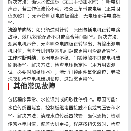
解决方法：确保水位达标（尤其手动加水时）；听电机
声音，若工作但波轮不动，检查三角带或电容（正常阻
值30欧）；无声音则测电脑板输出，无电压更换电脑板
^^。
洗涤单向转
：如只能逆时针转，原因包括电机正转电路
故障、棘爪/棘轮配合不良或离合簧问题^^。解决方法：
观察电机声音，无声则查电脑板正转输出，有输出测电
机阻值；有声音则调整棘爪间距或更换润滑离合簧^^。
工作时断时续
：多因电源不稳、门锁接触不良或电机碳
刷磨损^^。解决方法：检查电压稳定性（用万用表测
试，必要时加稳压器）；清理门锁组件氧化痕迹；老款
洗衣机检查电机碳刷长度，过短需更换^^。
其他常见故障
包括程序异常、水位误判或间歇性停机^^。原因可能：
水位传感器堵塞、控制板继电器接触不良或气压管积水
^^。解决方法：清理水位传感器软管，确保通畅；检测
传感器电阻值，偏差大则更换；程序按钮失效时，检查