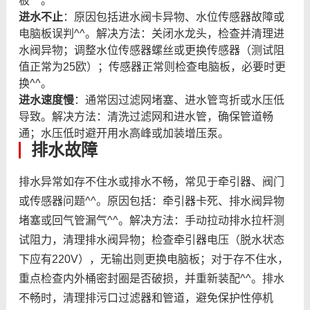
板^^。
进水不止
：原因包括进水阀卡异物、水位传感器故障或
电脑板误判^^。解决方法：关闭水龙头，检查并清理进
水阀异物；调整水位传感器螺丝或更换传感器（测试阻
值正常为25欧）；传感器正常则检查电脑板，必要时更
换^^。
进水速度慢
：通常因过滤网堵塞、进水管弯折或水压低
导致。解决方法：清洗过滤网和进水管，确保管道畅
通；水压低时避开用水高峰或加装增压泵。
排水故障
排水异常如存不住水或排水不畅，常见于牵引器、阀门
或传感器问题^^。原因包括：牵引器卡死、排水阀异物
堵塞或回气管漏气^^。解决方法：手动拉动排水拉杆测
试阻力，清理排水阀异物；检查牵引器电压（脱水状态
下应有220V），无输出则更换电脑板；对于存不住水，
重点检查内外桶密封圈是否破损，并重新装配^^。排水
不畅时，清理排污口过滤器和管道，避免保护性停机