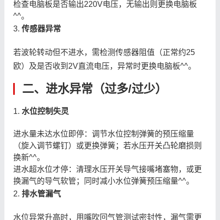
检查电脑板是否输出220V电压，无输出则更换电脑板
^^。
3.
传感器异常
若波轮转动但不进水，需检测传感器阻值（正常约25
欧）及是否收到2V直流电压，异常时更换电脑板^^。
二、进水异常（过多/过少）
1.
水位控制失灵
进水量未达水位即停：调节水位控制弹簧的预压缩量
（旋入调节螺钉）或更换弹簧；若水压开关凸轮磨损则
换新^^。
进水超水位才停：清理水压开关导气接嘴堵塞物，或更
换漏气的导气软管；同时减小水位弹簧预压缩量^^。
2.
排水管漏气
水位异常升高时，用嘴吹回气管测试密封性，漏气需更