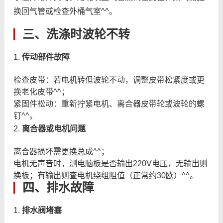
换回气管或检查外桶气室^^。
三、洗涤时波轮不转
1.
传动部件故障
检查皮带：若电机转但波轮不动，调整皮带松紧度或更
换老化皮带^^；
紧固件松动：重新拧紧电机、离合器皮带轮或波轮的螺
钉^^。
2.
离合器或电机问题
离合器损坏需更换总成^^；
电机无声音时，测电脑板是否输出220V电压，无输出则
换板；有输出则查电机绕组阻值（正常约30欧）^^。
四、排水故障
1.
排水阀堵塞