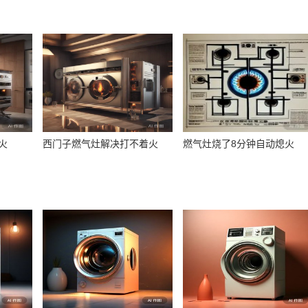
火
西门子燃气灶解决打不着火
燃气灶烧了8分钟自动熄火