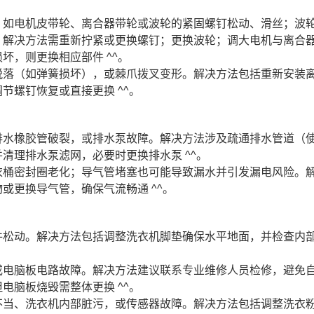
，如电机皮带轮、离合器带轮或波轮的紧固螺钉松动、滑丝；波
。解决方法需重新拧紧或更换螺钉；更换波轮；调大电机与离合
坏，则更换相应部件 ^^。
脱落（如弹簧损坏），或棘爪拨叉变形。解决方法包括重新安装
节螺钉恢复或直接更换 ^^。
排水橡胶管破裂，或排水泵故障。解决方法涉及疏通排水管道（
清理排水泵滤网，必要时更换排水泵 ^^。
衣桶密封圈老化；导气管堵塞也可能导致漏水并引发漏电风险。
或更换导气管，确保气流畅通 ^^。
件松动。解决方法包括调整洗衣机脚垫确保水平地面，并检查内
或电脑板电路故障。解决方法建议联系专业维修人员检修，避免
电脑板烧毁需整体更换 ^^。
不当、洗衣机内部脏污，或传感器故障。解决方法包括调整洗衣