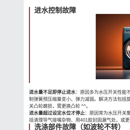
进水控制故障
进水量不足即停止进水
：原因多为水压开关性能
制弹簧预压缩量变小、弹力减弱。解决方法包括
关凸轮磨损，需更换凸轮 ^^。
进水量超过设定水位才停止
：原因常为水压开关
括清理导气接嘴杂物、用401胶封固漏气处，或更
洗涤部件故障（如波轮不转）