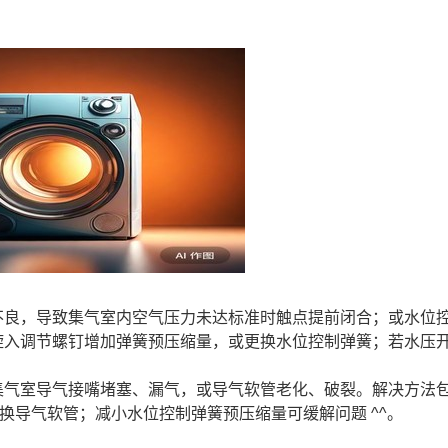
不良，导致集气室内空气压力未达标准时触点提前闭合；或水位
旋入调节螺钉增加弹簧预压缩量，或更换水位控制弹簧；若水压
集气室导气接嘴堵塞、漏气，或导气软管老化、破裂。解决方法
换导气软管；减小水位控制弹簧预压缩量可缓解问题 ^^。