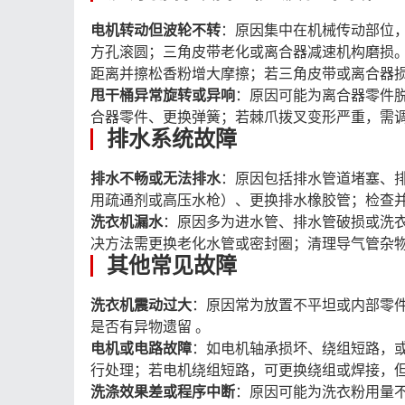
电机转动但波轮不转
：原因集中在机械传动部位
方孔滚圆；三角皮带老化或离合器减速机构磨损
距离并擦松香粉增大摩擦；若三角皮带或离合器损
甩干桶异常旋转或异响
：原因可能为离合器零件
合器零件、更换弹簧；若棘爪拨叉变形严重，需调
排水系统故障
排水不畅或无法排水
：原因包括排水管道堵塞、
用疏通剂或高压水枪）、更换排水橡胶管；检查并
洗衣机漏水
：原因多为进水管、排水管破损或洗
决方法需更换老化水管或密封圈；清理导气管杂物
其他常见故障
洗衣机震动过大
：原因常为放置不平坦或内部零
是否有异物遗留 。
电机或电路故障
：如电机轴承损坏、绕组短路，
行处理；若电机绕组短路，可更换绕组或焊接，但
洗涤效果差或程序中断
：原因可能为洗衣粉用量