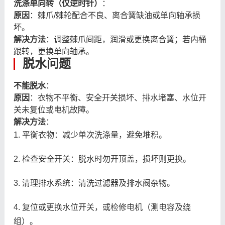
洗涤单向转（仅逆时针）
：
原因
：棘爪/棘轮配合不良、离合簧缺油或单向轴承损
坏。
解决方法
：调整棘爪间距，润滑或更换离合簧；若内桶
跟转，更换单向轴承。
脱水问题
不能脱水
：
原因
：衣物不平衡、安全开关损坏、排水堵塞、水位开
关未复位或电机故障。
解决方法
：
1. 平衡衣物：减少单次洗涤量，避免堆积。
2. 检查安全开关：脱水时勿开顶盖，损坏则更换。
3. 清理排水系统：清洗过滤器及排水阀杂物。
4. 复位或更换水位开关，或检修电机（测电容及绕
组）。