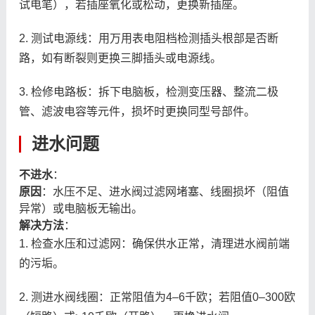
试电笔），若插座氧化或松动，更换新插座。
2. 测试电源线：用万用表电阻档检测插头根部是否断
路，如有断裂则更换三脚插头或电源线。
3. 检修电路板：拆下电脑板，检测变压器、整流二极
管、滤波电容等元件，损坏时更换同型号部件。
进水问题
不进水
：
原因
：水压不足、进水阀过滤网堵塞、线圈损坏（阻值
异常）或电脑板无输出。
解决方法
：
1. 检查水压和过滤网：确保供水正常，清理进水阀前端
的污垢。
2. 测进水阀线圈：正常阻值为4–6千欧；若阻值0–300欧