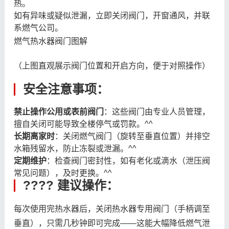
热。
如有异味或疑似泄漏，立即关闭阀门，开窗通风，并联
系燃气公司。
燃气热水器阀门图解
（上图直观展示阀门位置和开启方向，便于对照操作）
安全注意事项：
禁止操作公用或表前阀门
：这些阀门由专业人员管理，
擅自关闭可能导致全楼停气或罚款。^^
长期离家时
：关闭燃气阀门（旋转至垂直位置）并排空
水箱残留水，防止冻裂或泄漏。^^
定期维护
：检查阀门密封性，如有老化或滴水（泄压阀
常见问题），及时更换。^^
???? 建议操作：
每次使用完热水器后，关闭热水器专用阀门（手柄调至
垂直），只需几秒钟即可完成——这能大幅降低燃气泄