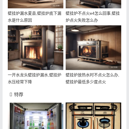
壁挂炉漏水夏县,壁挂炉底下漏
壁挂炉不点火e4怎么回事,壁挂
水是什么原因
炉点火失败怎么办
一开水龙头壁挂炉漏水,壁挂炉
壁挂炉放热水时不点火怎么办,
水压经常下降
壁挂炉最低多少度点火
特荐