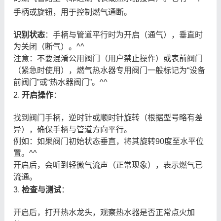
手柄或旋钮，用于控制燃气通断。
识别状态
：手柄与管道平行时为开启（通气），垂直时
为关闭（断气）。^^
注意：不要混淆公用阀门（用户禁止操作）或表前阀门
（紧急时使用），燃气热水器专用阀门一般标记为“设备
前阀门”或“热水器阀门”。^^
2.
开启操作
：
找到阀门手柄，逆时针或顺时针旋转（根据型号略有差
异），确保手柄与管道方向平行。
例如：如果阀门初始状态垂直，将其旋转90度至水平位
置。^^
开启后，会听到轻微气流声（正常现象），表示燃气已
流通。
3.
检查与测试
：
开启后，打开热水龙头，观察热水器是否正常点火加