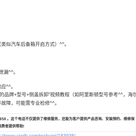
类似汽车后备箱开启方式）^^。
泄漏^^。
应^^。
的品牌+型号+侧盖拆卸”视频教程（如阿里斯顿型号参考^^，海
故障，可能需专业检修^^。
7-658 。这个电话不仅提供了维修服务，还能为客户提供产品咨询、安装预约、维修保
消费者提供帮助!
s://www.cjwlb.com/reshuiqi/183938/