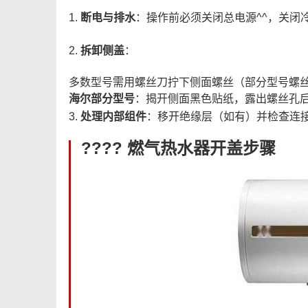
1.
断电与排水
：操作前必须关闭总电源^^，关闭
2.
拆卸侧盖
：
多数型号需用螺丝刀拧下侧面螺丝（部分型号螺丝
海尔部分型号
：揭开侧面黑色贴纸，露出螺丝孔后
3.
处理内部组件
：移开绝缘层（如有）并检查连接
????
燃气热水器开盖步骤