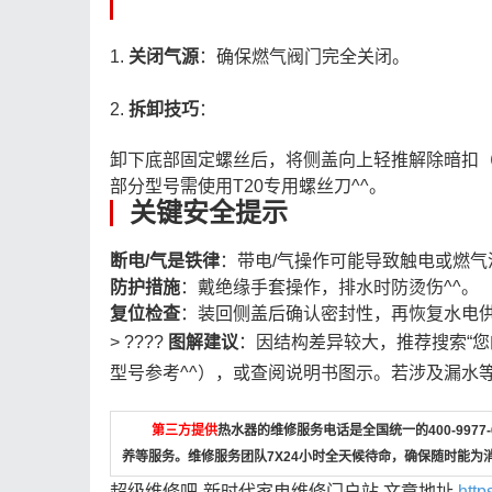
1.
关闭气源
：确保燃气阀门完全关闭。
2.
拆卸技巧
：
卸下底部固定螺丝后，将侧盖向上轻推解除暗扣（
部分型号需使用T20专用螺丝刀^^。
关键安全提示
断电/气是铁律
：带电/气操作可能导致触电或燃气
防护措施
：戴绝缘手套操作，排水时防烫伤^^。
复位检查
：装回侧盖后确认密封性，再恢复水电供
> ????
图解建议
：因结构差异较大，推荐搜索“您
型号参考^^），或查阅说明书图示。若涉及漏水等
第三方提供
热水器的维修服务电话是全国统一的400-997
养等服务。维修服务团队7X24小时全天候待命，确保随时能为
超级维修吧-新时代家电维修门户站,文章地址
http