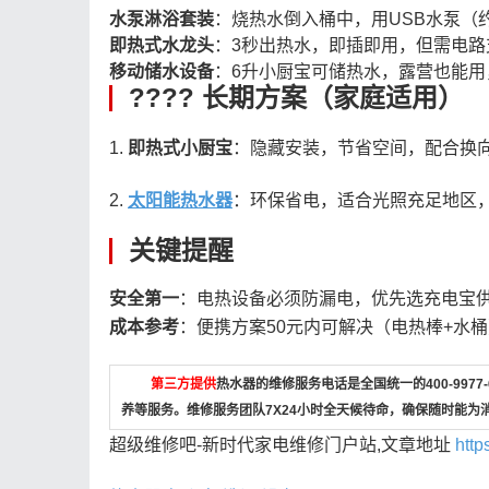
水泵淋浴套装
：烧热水倒入桶中，用USB水泵（约
即热式水龙头
：3秒出热水，即插即用，但需电路
移动储水设备
：6升小厨宝可储热水，露营也能用，
???? 长期方案（家庭适用）
1.
即热式小厨宝
：隐藏安装，节省空间，配合换向
2.
太阳能热水器
：环保省电，适合光照充足地区，
关键提醒
安全第一
：电热设备必须防漏电，优先选充电宝供电
成本参考
：便携方案50元内可解决（电热棒+水桶
第三方提供
热水器的维修服务电话是全国统一的400-997
养等服务。维修服务团队7X24小时全天候待命，确保随时能为
超级维修吧-新时代家电维修门户站,文章地址
http