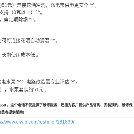
51元）连接花洒冲洗，充电宝供电更安全 ^^。
支持（0瓦以上）^^。
需定期除垢 ^^。
阀可连接花洒自动调温 ^^。
长期使用成本低 。
水泵 ^^；电路改造需专业评估 ^^。
），水泵套装约51元 。
7-658 。这个电话不仅提供了维修服务，还能为客户提供产品咨询、安装预约、维修保
消费者提供帮助!
s://www.cjwlb.com/reshuiqi/181839/