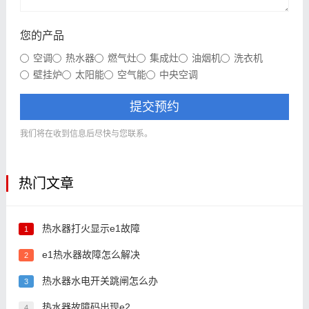
您的产品
空调
热水器
燃气灶
集成灶
油烟机
洗衣机
壁挂炉
太阳能
空气能
中央空调
提交预约
我们将在收到信息后尽快与您联系。
热门文章
热水器打火显示e1故障
1
e1热水器故障怎么解决
2
热水器水电开关跳闸怎么办
3
热水器故障码出现e2
4