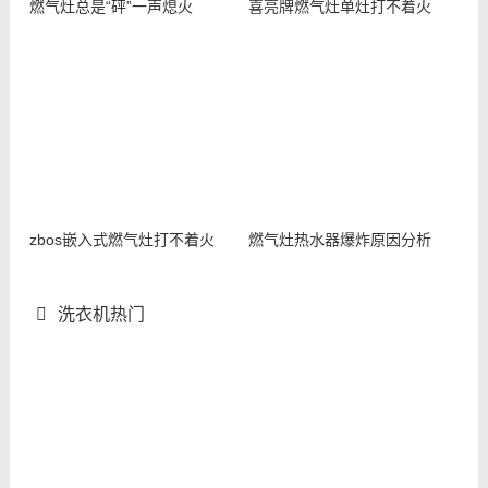
燃气灶总是“砰”一声熄火
喜亮牌燃气灶单灶打不着火
zbos嵌入式燃气灶打不着火
燃气灶热水器爆炸原因分析
洗衣机热门