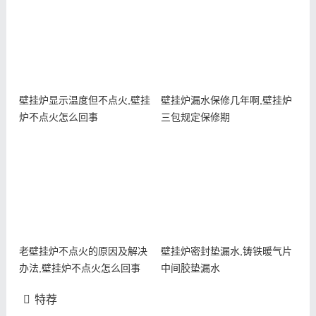
壁挂炉显示温度但不点火,壁挂
壁挂炉漏水保修几年啊,壁挂炉
炉不点火怎么回事
三包规定保修期
老壁挂炉不点火的原因及解决
壁挂炉密封垫漏水,铸铁暖气片
办法,壁挂炉不点火怎么回事
中间胶垫漏水
特荐