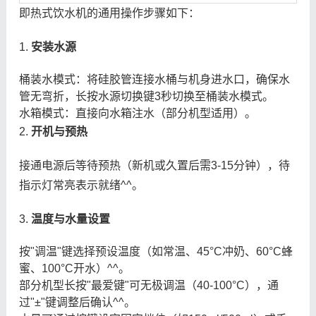
即热式饮水机的通用操作步骤如下：
1.
安装水源
桶装水模式：将硅胶管连接水桶与机身进水口，确保水
管无弯折，长按水源切换键3秒切换至桶装水模式。
水箱模式：直接向水箱注水（部分机型适用）。
2.
开机与预热
接通电源后等待预热（新机或久置后需3-15分钟），待
指示灯常亮表示就绪^^。
3.
温度与水量设置
按"调温"键选择预设温度（如常温、45°C冲奶、60°C蜂
蜜、100°C开水）^^。
部分机型长按"最爱键"可无极调温（40-100°C），通
过"±"键调整后确认^^。