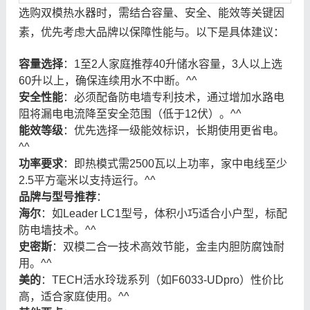
选购双模热水器时，需结合容量、安全、能效等关键因
素，优先考虑大品牌以保障性能与。以下是具体建议：
容量选择
：1至2人家庭推荐40升储水容量，3人以上选
60升以上，确保连续用水不中断。^^
安全性能
：必须配备防电墙专利技术，通过增加水路电
阻将漏电电流降至安全范围（低于12伏）。^^
能效等级
：优先选择一级能效标识，长期使用更省电。
^^
功率要求
：即热模式需2500瓦以上功率，家中电线至少
2.5平方毫米以支持运行。^^
品牌与型号推荐
：
海尔
：如Leader LC1型号，体积小巧适合小户型，标配
防电墙技术。^^
史密斯
：双模二合一技术高效节能，金圭内胆防腐蚀耐
用。^^
美的
：TECH活水玲珑系列（如F6033-UDpro）性价比
高，适合家庭使用。^^