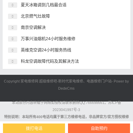
夏天冰箱调到几档最合适
北京燃气灶故障
南京空调解决
万事兴油烟机24小时服务维修
英维克空调24小时服务热线
科龙空调故障代码及其解决方法
Copyright 家电维修网
超级维修吧
-新时代
家电维修
、电器维修门户站- Power by
DedeCms
本站部分内容转载于网络如侵权请联系删除QQ:766698661。
苏ICP备
2023041997号-3
特别说明：本站所有400电话均属于第三方维修电话，非品牌官方/官方授权维修
电话。对于提供的服务内容及服务结果无法做出任何保证或者承诺，消费者依其
拨打电话
自助预约
意志自主选择维修服务商，并自行承担后续风险，我们不承担任何法律责任。