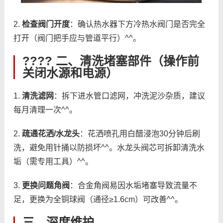
2.
检查阀门开度
：确认热水器下方冷热水阀门是否完全
打开（阀门把手应与管道平行）^^。
????
二、清洗堵塞部件
（操作前
关闭水源和电源）
1.
清洗滤网
：拆下进水管口滤网，冲洗泥沙杂质，建议
每月清理一次^^。
2.
疏通花洒/水龙头
：花洒喷孔用白醋浸泡30分钟后刷
洗，避免用针捅以防损坏^^。水龙头阀芯可拆卸清洗水
垢（需专用工具）^^。
3.
更换问题角阀
：合金角阀易因水垢堵塞导致流量不
足，更换为全铜球阀（通径≥1.6cm）可改善^^。
三、深度维护