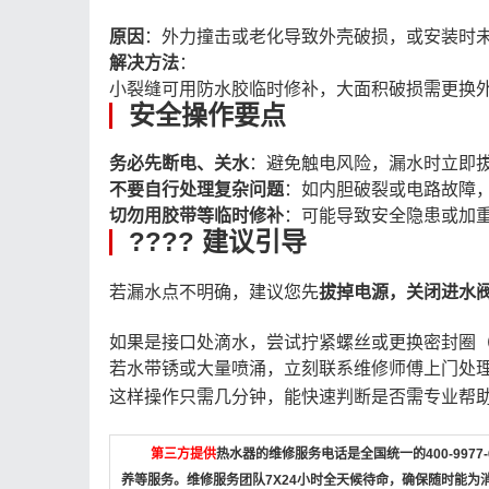
原因
：外力撞击或老化导致外壳破损，或安装时未
解决方法
：
小裂缝可用防水胶临时修补，大面积破损需更换
安全操作要点
务必先断电、关水
：避免触电风险，漏水时立即拔
不要自行处理复杂问题
：如内胆破裂或电路故障，
切勿用胶带等临时修补
：可能导致安全隐患或加重
???? 建议引导
若漏水点不明确，建议您先
拔掉电源，关闭进水
如果是接口处滴水，尝试拧紧螺丝或更换密封圈（
若水带锈或大量喷涌，立刻联系维修师傅上门处
这样操作只需几分钟，能快速判断是否需专业帮
第三方提供
热水器的维修服务电话是全国统一的400-997
养等服务。维修服务团队7X24小时全天候待命，确保随时能为