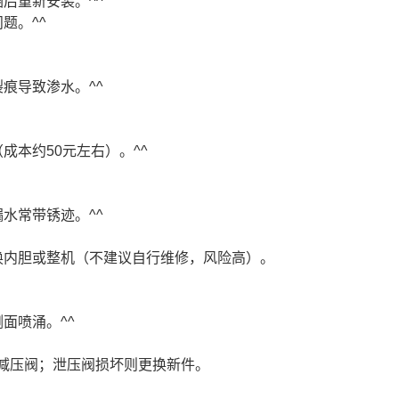
后重新安装。^^
题。^^
痕导致渗水。^^
本约50元左右）。^^
水常带锈迹。^^
换内胆或整机（不建议自行维修，风险高）。
面喷涌。^^
装减压阀；泄压阀损坏则更换新件。