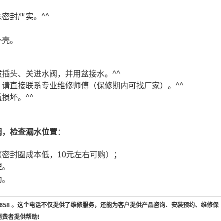
密封严实。^^
外壳。
插头、关进水阀，并用盆接水。^^
请直接联系专业维修师傅（保修期内可找厂家）。^^
损坏。^^
阀，检查漏水位置
：
密封圈成本低，10元左右可购）；
理。
助。
7-658 。这个电话不仅提供了维修服务，还能为客户提供产品咨询、安装预约、维修保
消费者提供帮助!