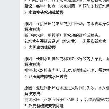
拧开固定螺丝，取出法兰和加热管，更换新密封圈
建议
：每半年检查一次密封圈，可预防多数漏水问
2.
水管接头松动或破裂
原因
：连接管道的螺丝或接口松动，或水管本身裂
解决方法
：
断电关水后，用扳手拧紧松动的螺丝或接头。
若水管有裂缝或锈迹（水发黄），需更换新水管（成
3.
内胆腐蚀或破裂
原因
：长期水垢侵蚀或材料老化导致内胆穿孔，漏
解决方法
：
排空热水器检查内胆，若发现锈蚀或孔洞，需更
4.
泄压阀故障或水压过高
原因
：泄压阀损坏或水压过大时阀门失效，水从侧
解决方法
：
测试水压（正常应低于0.8MPa），若过高需安
5.
外壳裂缝或安装问题