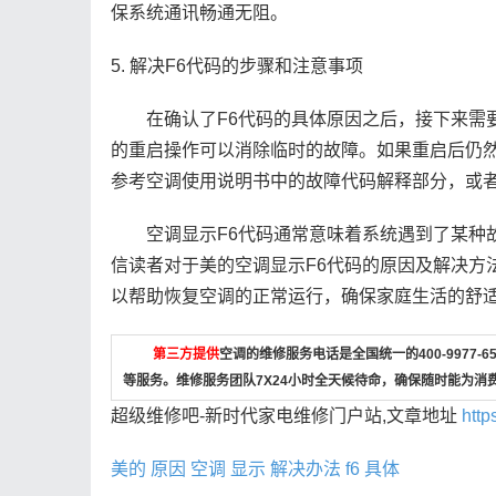
保系统通讯畅通无阻。
5. 解决F6代码的步骤和注意事项
在确认了F6代码的具体原因之后，接下来需要
的重启操作可以消除临时的故障。如果重启后仍然
参考空调使用说明书中的故障代码解释部分，或
空调显示F6代码通常意味着系统遇到了某种故
信读者对于美的空调显示F6代码的原因及解决方
以帮助恢复空调的正常运行，确保家庭生活的舒
第三方提供
空调的维修服务电话是全国统一的400-9977
等服务。维修服务团队7X24小时全天候待命，确保随时能为消
超级维修吧-新时代家电维修门户站,文章地址
http
美的
原因
空调
显示
解决办法
f6
具体