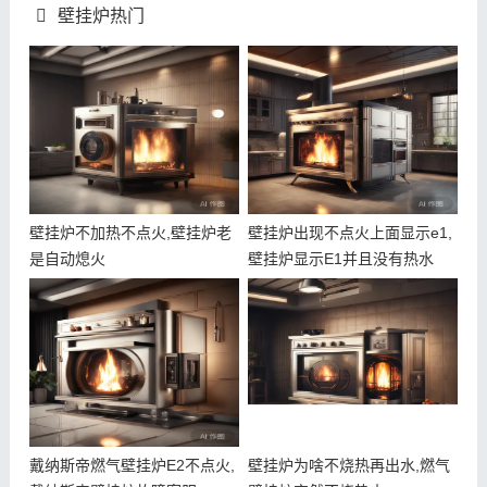
壁挂炉热门
壁挂炉不加热不点火,壁挂炉老
壁挂炉出现不点火上面显示e1,
是自动熄火
壁挂炉显示E1并且没有热水
戴纳斯帝燃气壁挂炉E2不点火,
壁挂炉为啥不烧热再出水,燃气