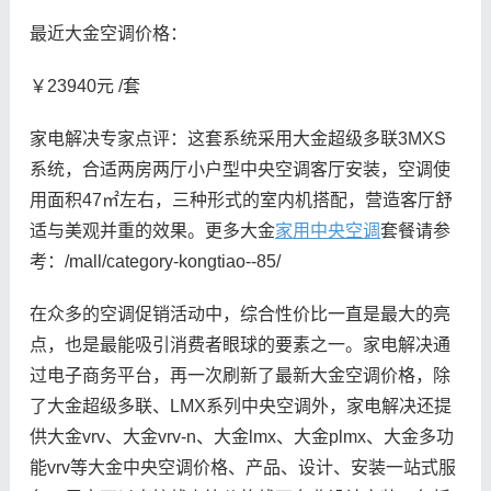
最近大金空调价格：
￥23940元 /套
家电解决专家点评：这套系统采用大金超级多联3MXS
系统，合适两房两厅小户型中央空调客厅安装，空调使
用面积47㎡左右，三种形式的室内机搭配，营造客厅舒
适与美观并重的效果。更多大金
家用中央空调
套餐请参
考：/mall/category-kongtiao--85/
在众多的空调促销活动中，综合性价比一直是最大的亮
点，也是最能吸引消费者眼球的要素之一。家电解决通
过电子商务平台，再一次刷新了最新大金空调价格，除
了大金超级多联、LMX系列中央空调外，家电解决还提
供大金vrv、大金vrv-n、大金lmx、大金plmx、大金多功
能vrv等大金中央空调价格、产品、设计、安装一站式服