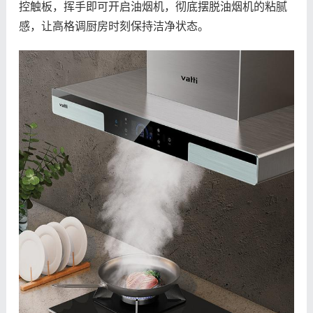
控触板，挥手即可开启油烟机，彻底摆脱油烟机的粘腻
感，让高格调厨房时刻保持洁净状态。