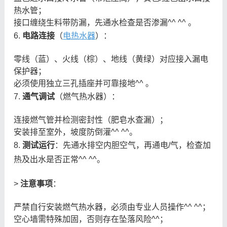
热水管；
接口缠绕生料带防漏，先通水检查是否渗漏^^ ^^ 。
6.
电路连接
（
电热水器
）：
零线（蓝）、火线（棕）、地线（黄绿）对应接入漏电
保护器；
必须使用独立三孔插座并可靠接地^^ 。
7.
通气调试
（燃气热水器）：
连接燃气管并检测密封性（肥皂水查漏）；
安装排至室外，坡度防倒灌^^ ^^。
8.
测试运行
：先通水排空内胆空气，再通电/气，检查加
热及出水是否正常^^ ^^。
>
注意事项
：
严禁自行安装燃气热水器，必须由专业人员操作^^ ^^；
空心墙需特殊加固，否则存在坠落风险^^；