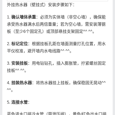
外挂热水器（壁挂式）安装步骤如下：
1.
确认墙体承重
：必须为实体墙（非空心墙），确保能
承受热水器满水后两倍重量；若为空心墙，需安装薄钢
板（至少6个固定孔）或顶部悬挂支架固定^^ ^^。
2.
标记定位
：根据挂板孔距在墙面测量打孔位置，用水
平仪校准，避开墙内水电线路^^ ^^。
3.
安装挂板
：用电钻钻孔，插入膨胀管，拧紧螺丝固定
挂板^^ ^^。
4.
挂装热水器
：将热水器挂上挂板，确保稳固无晃动^^
^^。
5.
连接水管
：
蓝色进水口接冷水管（带泄压阀），黄色/红色出水口接