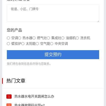
您的产品
空调
热水器
燃气灶
集成灶
油烟机
洗衣机
壁挂炉
太阳能
空气能
中央空调
提交预约
我们将在收到信息后尽快与您联系。
热门文章
热水器水电开关跳闸怎么办
1
热水器故障码出现e2
2