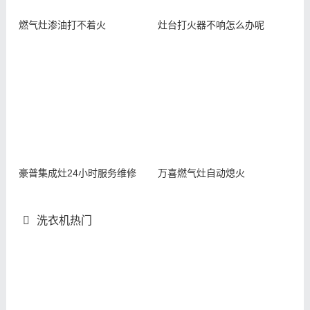
燃气灶渗油打不着火
灶台打火器不响怎么办呢
豪普集成灶24小时服务维修
万喜燃气灶自动熄火
洗衣机热门