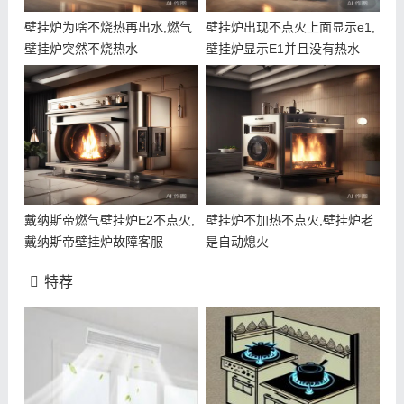
壁挂炉为啥不烧热再出水,燃气
壁挂炉出现不点火上面显示e1,
壁挂炉突然不烧热水
壁挂炉显示E1并且没有热水
戴纳斯帝燃气壁挂炉E2不点火,
壁挂炉不加热不点火,壁挂炉老
戴纳斯帝壁挂炉故障客服
是自动熄火
特荐