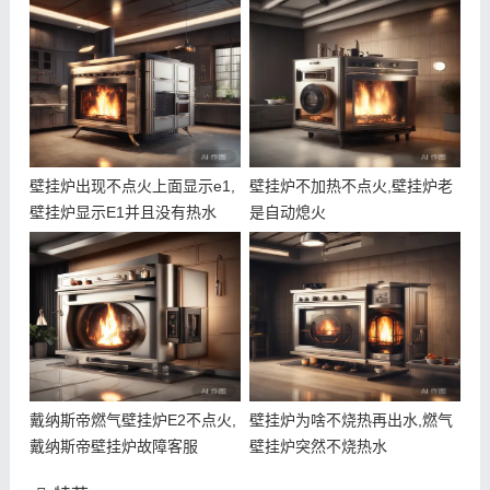
壁挂炉出现不点火上面显示e1,
壁挂炉不加热不点火,壁挂炉老
壁挂炉显示E1并且没有热水
是自动熄火
戴纳斯帝燃气壁挂炉E2不点火,
壁挂炉为啥不烧热再出水,燃气
戴纳斯帝壁挂炉故障客服
壁挂炉突然不烧热水