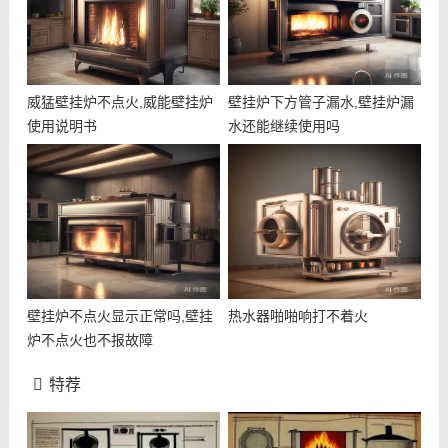
威猛壁挂炉不点火,威能壁挂炉
壁挂炉下方管子漏水,壁挂炉漏
使用说明书
水还能继续使用吗
壁挂炉不点火显示正常吗,壁挂
热水器啪啪响打不着火
炉不点火也不报故障
特荐